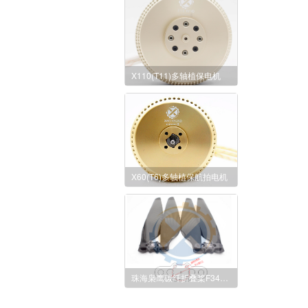
X110(T11)多轴植保电机
X60(T6)多轴植保航拍电机
珠海枭鹰碳纤折叠桨F3490碳纤桨