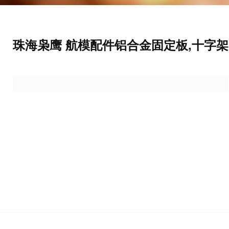
珠海枭鹰 航模配件铝合金固定板,十字架