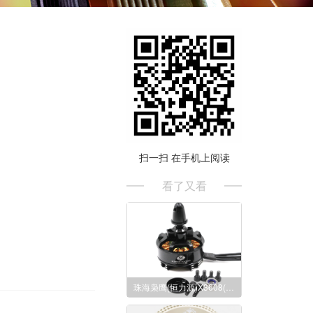
扫一扫 在手机上阅读
看了又看
珠海枭鹰(恒力源)X3608(Q4S)多轴植保航拍电机