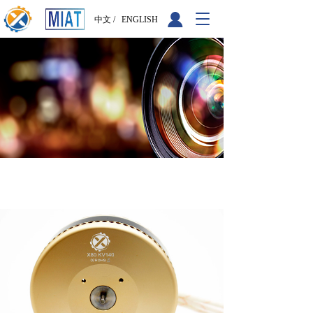
T
中文 /
ENGLISH
o
g
g
l
e
n
a
v
i
g
a
t
i
o
n