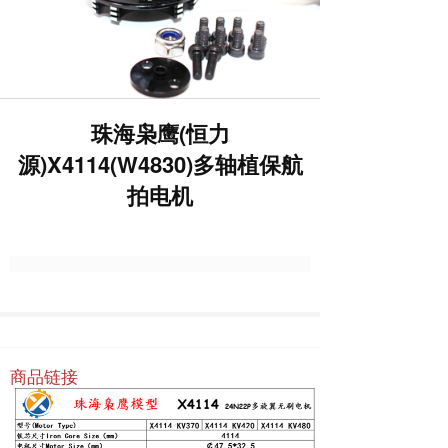
珠海枭鹰(恒力
源)X4114(W4830)多轴植保航
拍电机
商品链接